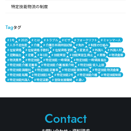
特定技能物流の制度
Tag
タグ
# 1号
# 2025
# とは
# トラブル
# ビザ
# フォークリフト
# ミャンマー人
# 人手不足倒産
# 介護
# 介護日本語評価試験
# 免許
# 制度の仕組み
# 在留資格
# 在留資格 手数料
# 在留資格 更新
# 変更点
# 外国人
# 外国人材
# 定期届出
# 定着
# 年1回
# 技能実習
# 技能実習生 廃止
# 業種
# 物流倉庫
# 物流業界
# 特定技能
# 特定技能 一時帰国
# 特定技能 一時帰国 届出
# 特定技能 介護 定着率
# 特定技能 介護 服薬介助
# 特定技能 受入上限
# 特定技能 国籍別
# 特定技能 定着率
# 特定技能 家族帯同
# 特定技能 物流倉庫
# 特定技能 転職
# 特定技能1号
# 特定技能2号
# 特定技能介護
# 特定技能制度
# 特定技能外国人
# 特定活動
# 登録支援機関
# 違い
Contact
お問い合わせ・資料請求