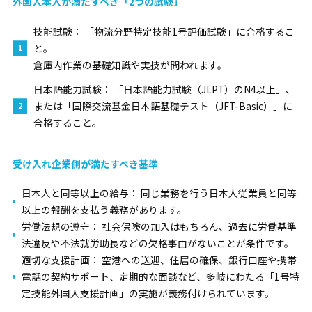
外国人本人が満たすべき「2つの試験」
技能試験：
「物流分野特定技能1号評価試験」に合格するこ
と。
倉庫内作業の基礎知識や実技が問われます。
日本語能力試験：
「日本語能力試験（JLPT）のN4以上」、
または「国際交流基金日本語基礎テスト（JFT-Basic）」に
合格すること。
受け入れ企業側が満たすべき基準
日本人と同等以上の給与：
同じ業務を行う日本人従業員と同等
以上の報酬を支払う義務があります。
労働法規の遵守：
社会保険の加入はもちろん、過去に労働基準
法違反や不法就労助長などの欠格事由がないことが条件です。
適切な支援計画：
空港への送迎、住居の確保、銀行口座や携帯
電話の契約サポート、定期的な面談など、多岐にわたる「1号特
定技能外国人支援計画」の実施が義務付けられています。