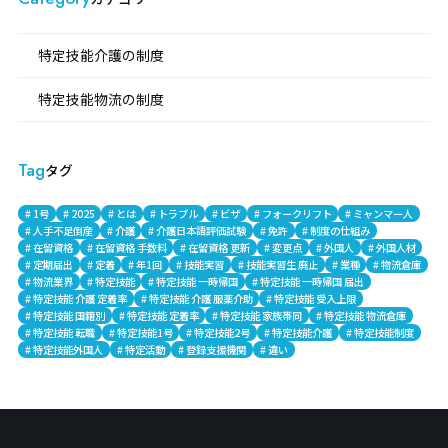
特定技能介護の制度
特定技能物流の制度
Tag
タグ
# 1号
# 2025
# とは
# トラブル
# ビザ
# フォークリフト
# ミャンマー人
# 人手不足倒産
# 介護
# 介護日本語評価試験
# 免許
# 制度の仕組み
# 在留資格
# 在留資格 手数料
# 在留資格 更新
# 変更点
# 外国人
# 外国人材
# 定期届出
# 定着
# 年1回
# 技能実習
# 技能実習生 廃止
# 業種
# 物流倉庫
# 物流業界
# 特定技能
# 特定技能 一時帰国
# 特定技能 一時帰国 届出
# 特定技能 介護 定着率
# 特定技能 介護 服薬介助
# 特定技能 受入上限
# 特定技能 国籍別
# 特定技能 定着率
# 特定技能 家族帯同
# 特定技能 物流倉庫
# 特定技能 転職
# 特定技能1号
# 特定技能2号
# 特定技能介護
# 特定技能制度
# 特定技能外国人
# 特定活動
# 登録支援機関
# 違い