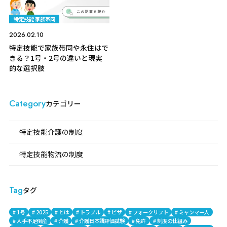
特定技能 家族帯同
2026.02.10
特定技能で家族帯同や永住はで
きる？1号・2号の違いと現実
的な選択肢
Category
カテゴリー
特定技能介護の制度
特定技能物流の制度
Tag
タグ
# 1号
# 2025
# とは
# トラブル
# ビザ
# フォークリフト
# ミャンマー人
# 人手不足倒産
# 介護
# 介護日本語評価試験
# 免許
# 制度の仕組み