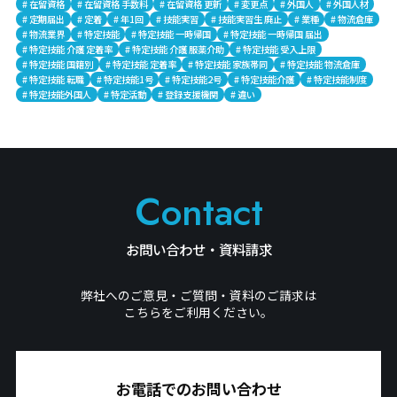
# 在留資格
# 在留資格 手数料
# 在留資格 更新
# 変更点
# 外国人
# 外国人材
# 定期届出
# 定着
# 年1回
# 技能実習
# 技能実習生 廃止
# 業種
# 物流倉庫
# 物流業界
# 特定技能
# 特定技能 一時帰国
# 特定技能 一時帰国 届出
# 特定技能 介護 定着率
# 特定技能 介護 服薬介助
# 特定技能 受入上限
# 特定技能 国籍別
# 特定技能 定着率
# 特定技能 家族帯同
# 特定技能 物流倉庫
# 特定技能 転職
# 特定技能1号
# 特定技能2号
# 特定技能介護
# 特定技能制度
# 特定技能外国人
# 特定活動
# 登録支援機関
# 違い
Contact
お問い合わせ・資料請求
弊社へのご意見・ご質問・資料のご請求は
こちらをご利用ください。
お電話でのお問い合わせ