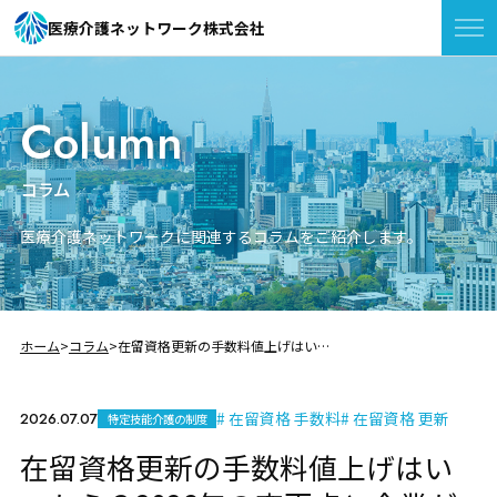
医療介護ネットワーク株式会社
Column
コラム
医療介護ネットワークに関連するコラムをご紹介します。
ホーム
コラム
在留資格更新の手数料値上げはいつから？2026年の変更点と企業が確認すべきポイント
# 在留資格 手数料
# 在留資格 更新
2026.07.07
特定技能介護の制度
在留資格更新の手数料値上げはい