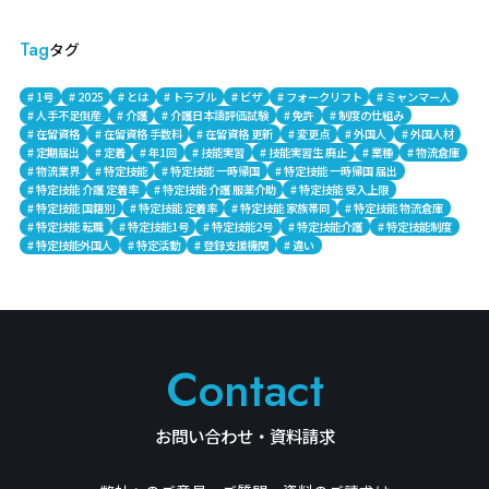
Tag
タグ
# 1号
# 2025
# とは
# トラブル
# ビザ
# フォークリフト
# ミャンマー人
# 人手不足倒産
# 介護
# 介護日本語評価試験
# 免許
# 制度の仕組み
# 在留資格
# 在留資格 手数料
# 在留資格 更新
# 変更点
# 外国人
# 外国人材
# 定期届出
# 定着
# 年1回
# 技能実習
# 技能実習生 廃止
# 業種
# 物流倉庫
# 物流業界
# 特定技能
# 特定技能 一時帰国
# 特定技能 一時帰国 届出
# 特定技能 介護 定着率
# 特定技能 介護 服薬介助
# 特定技能 受入上限
# 特定技能 国籍別
# 特定技能 定着率
# 特定技能 家族帯同
# 特定技能 物流倉庫
# 特定技能 転職
# 特定技能1号
# 特定技能2号
# 特定技能介護
# 特定技能制度
# 特定技能外国人
# 特定活動
# 登録支援機関
# 違い
Contact
お問い合わせ・資料請求